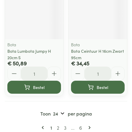
Bota
Bota
Bota Lumbota Jumpy H
Bota Ceintuur H 16cm Zwart
20cm S
95cm
€ 50,89
€ 34,45
Aantal
Aantal
Bestel
Bestel
Toon
per pagina
Pagina's
U lees momenteel pagina
Pagina
Pagina
Pagina
1
2
3
...
6