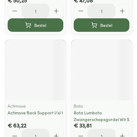
€ 50,25
€ 47,08
Aantal
Aantal
Bestel
Bestel
Actimove
Bota
Actimove Back Support l/xl 1
Bota Lumbota
Zwangerschapsgordel Wit S
€ 63,22
€ 33,81
Aantal
Aantal