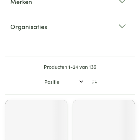
Merken
filter
Organisaties
filter
Producten
1
-
24
van
136
Sorteer op: