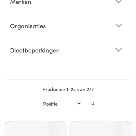
Merken
filter
Organisaties
filter
Dieetbeperkingen
filter
Producten
1
-
24
van
277
Sorteer op: