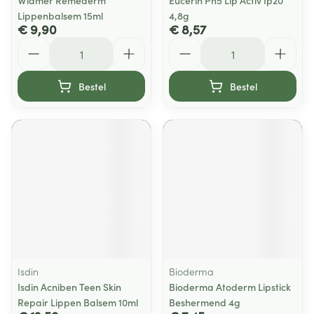
Widmer Remederm
Eucerin Ph5 Lip Activ Ip20
Lippenbalsem 15ml
4,8g
€ 9,90
€ 8,57
Aantal
Aantal
Bestel
Bestel
Isdin
Bioderma
Isdin Acniben Teen Skin
Bioderma Atoderm Lipstick
Repair Lippen Balsem 10ml
Beshermend 4g