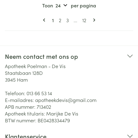
Toon
per pagina
Pagina's
U lees momenteel pagina
Pagina
Pagina
Pagina
1
2
3
...
12
Neem contact met ons op
Apotheek Poelman - De Vis
Staatsbaan 128D
3945
Ham
Telefoon:
013 66 53 14
E-mailadres:
apotheekdevis@
gmail.com
APB nummer:
713402
Apotheek titularis:
Marijke De Vis
BTW nummer:
BE0428334479
Klantenservice