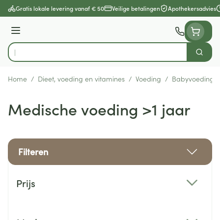
Ga naar de inhoud
Gratis lokale levering vanaf € 50
Veilige betalingen
Apothekersadvies
Menu
Zoek
Product, merk, categorie...
Home
/
Dieet, voeding en vitamines
/
Voeding
/
Babyvoeding
Medische voeding >1 jaar
Filteren
Doorgaan naar productlijst
Prijs
filter