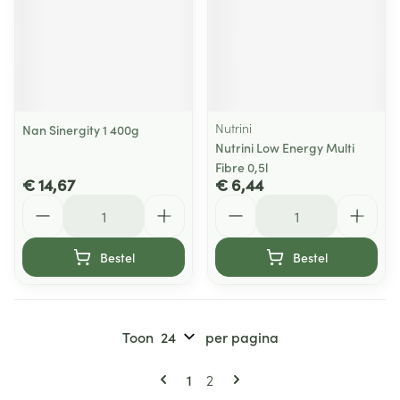
Nutrini
Nan Sinergity 1 400g
Nutrini Low Energy Multi
Fibre 0,5l
€ 14,67
€ 6,44
Aantal
Aantal
Bestel
Bestel
Toon
per pagina
Pagina's
U lees momenteel pagina
Pagina
1
2