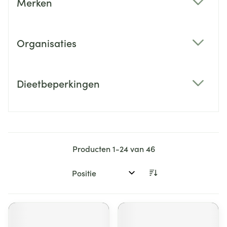
Merken
filter
Organisaties
filter
Dieetbeperkingen
filter
Producten
1
-
24
van
46
Sorteer op: