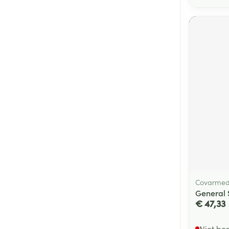
Covarme
General 
€ 47,33
Niet be