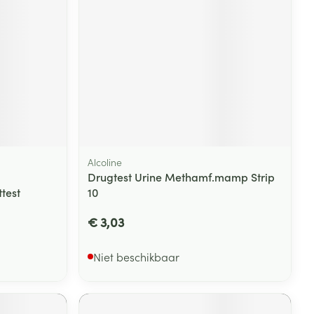
rende
Parfums en
geurproducten
Alcoline
Drugtest Urine Methamf.mamp Strip
test
10
€ 3,03
CBD
Niet beschikbaar