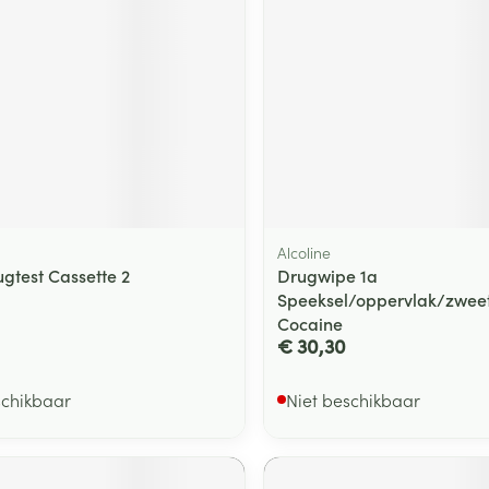
ging
Supplementen
Insectenwe
Mondmaskers
middelen
ssen
 -
id
d
Alcoline
ugtest Cassette 2
Drugwipe 1a
Speeksel/oppervlak/zweet
Cocaine
€ 30,30
Zelfbruiner
Scheren
schikbaar
Niet beschikbaar