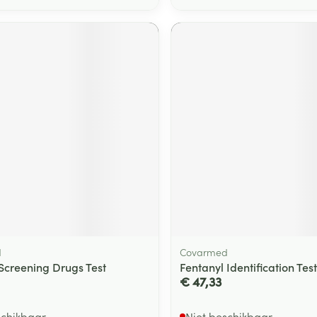
d
Covarmed
Screening Drugs Test
Fentanyl Identification Test
€ 47,33
schikbaar
Niet beschikbaar