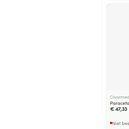
Covarme
Paracetam
€ 47,33
Niet be