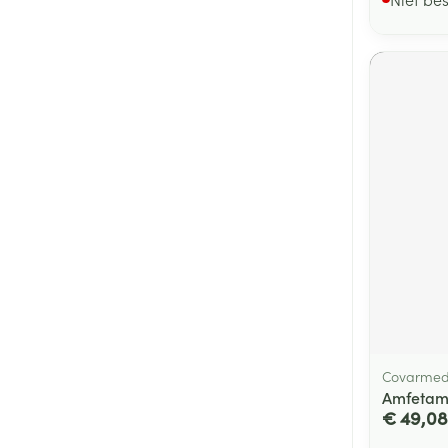
Covarme
Amfetamin
€ 49,08