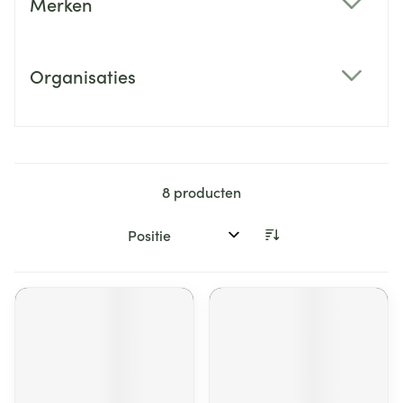
Merken
filter
Organisaties
filter
8
producten
Sorteer op: