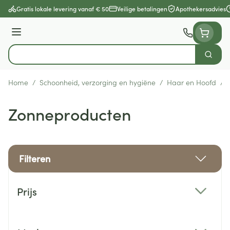
Ga naar de inhoud
Gratis lokale levering vanaf € 50
Veilige betalingen
Apothekersadvies
Menu
Zoek
Product, merk, categorie...
Home
/
Schoonheid, verzorging en hygiëne
/
Haar en Hoofd
/
Zonneproducten
Filteren
Doorgaan naar productlijst
Prijs
filter