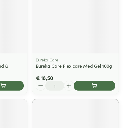
rende
Parfums en
geurproducten
Eureka Care
nd &
Eureka Care Flexicare Med Gel 100g
€ 16,50
Aantal
CBD