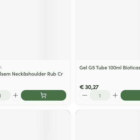
m
Gel G5 Tube 100ml Biotica
alsem Neck&shoulder Rub Cr
€ 30,27
Aantal