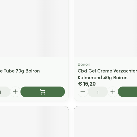
ging
Supplementen
Insectenwe
Mondmaskers
middelen
ssen
 -
id
d
Boiron
e Tube 70g Boiron
Cbd Gel Creme Verzachte
Kalmerend 40g Boiron
€ 15,20
Aantal
Zelfbruiner
Scheren