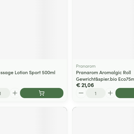
Pranarom
sage Lotion Sport 500ml
Pranarom Aromalgic Roll
Gewricht&spier.bio Eco75m
€ 21,06
Aantal