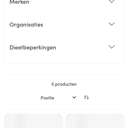
Merken
filter
Organisaties
filter
Dieetbeperkingen
filter
5
producten
Sorteer op: