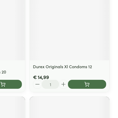
rende
Parfums en
geurproducten
Durex Originals Xl Condoms 12
 20
€ 14,99
Aantal
CBD