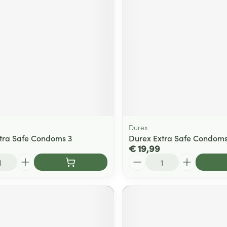
ging
Supplementen
Insectenwe
Mondmaskers
middelen
ssen
 -
id
d
Durex
tra Safe Condoms 3
Durex Extra Safe Condoms
€ 19,99
Aantal
Zelfbruiner
Scheren