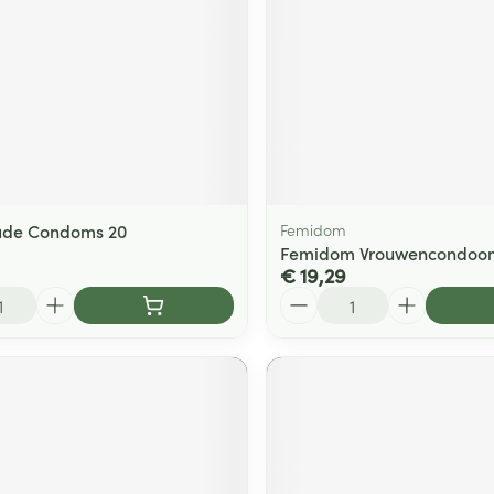
ude Condoms 20
Femidom
Femidom Vrouwencondoo
€ 19,29
Aantal