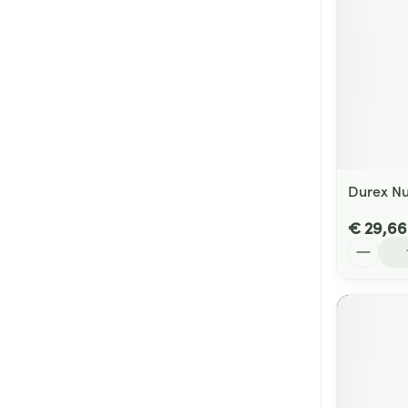
Durex N
€ 29,66
Aantal