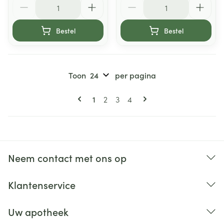
Aantal
Aantal
Bestel
Bestel
Toon
per pagina
Pagina's
U lees momenteel pagina
Pagina
Pagina
Pagina
1
2
3
4
Neem contact met ons op
Klantenservice
Uw apotheek