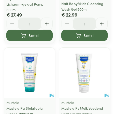
Naif Baby&kids Cleansing
Lichaam-gelaat Pomp
Wash Gel 500ml
500ml
€ 27,49
€ 22,99
Aantal
Aantal
Bestel
Bestel
Mustela
Mustela
Mustela Pa Stelatopia
Mustela Ps Melk Voedend
Wasgel 200ml Nf
Cold Cream 200ml