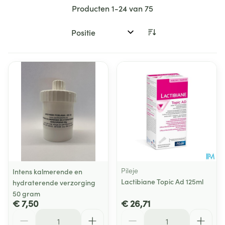
Producten
1
-
24
van
75
Sorteer op:
Pileje
Intens kalmerende en
Lactibiane Topic Ad 125ml
hydraterende verzorging
50 gram
€ 7,50
€ 26,71
Aantal
Aantal