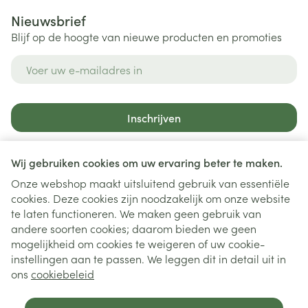
Nieuwsbrief
Blijf op de hoogte van nieuwe producten en promoties
E-mail adres
Inschrijven
Door op inschrijven te klikken, schrijft u zich in voor onze
nieuwsbrief en gaat u akkoord met onze
privacy policy
.
Wij gebruiken cookies om uw ervaring beter te maken.
Onze webshop maakt uitsluitend gebruik van essentiële
cookies. Deze cookies zijn noodzakelijk om onze website
te laten functioneren. We maken geen gebruik van
andere soorten cookies; daarom bieden we geen
mogelijkheid om cookies te weigeren of uw cookie-
instellingen aan te passen. We leggen dit in detail uit in
Juridische links
ons
cookiebeleid