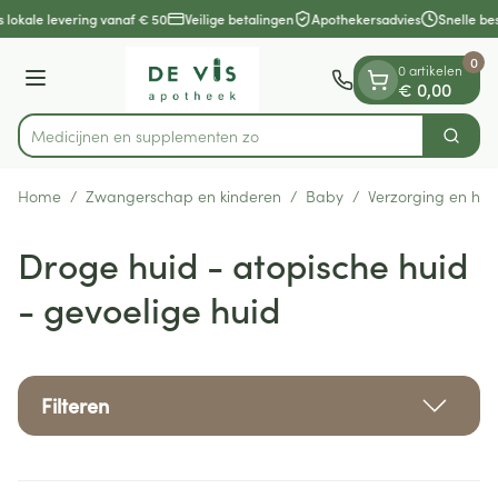
Dia 1 van 1
Ga naar de inhoud
 lokale levering vanaf € 50
Veilige betalingen
Apothekersadvies
Snelle bes
0
0 artikelen
Menu
€ 0,00
Medicijnen e
Zoek
Product, merk, categorie...
Home
/
Zwangerschap en kinderen
/
Baby
/
Verzorging en hyg
Droge huid - atopische huid
- gevoelige huid
Filteren