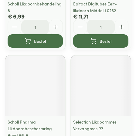
Scholl Likdoornbehandeling
Epitact Digitubes Eelt-
8
likdoorn Middel 1 0262
€ 6,99
€ 11,71
Aantal
Aantal
Bestel
Bestel
Scholl Pharma
Selection Likdoornmes
Likdoornbeschermring
Vervangmes R7
Rond Vilt 9