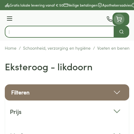
Ga naar de inhoud
Gratis lokale levering vanaf € 50
Veilige betalingen
Apothekersadvies
Menu
Zoek
Product, merk, categorie...
Home
/
Schoonheid, verzorging en hygiëne
/
Voeten en benen
/
Eksteroog - likdoorn
Filteren
Doorgaan naar productlijst
Prijs
filter