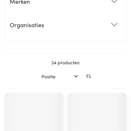
Merken
filter
Organisaties
filter
24
producten
Sorteer op: