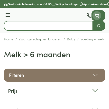
Ga naar de inhoud
Gratis lokale levering vanaf € 50
Veilige betalingen
Apothekersadvies
Menu
Zoek
Product, merk, categorie...
Home
/
Zwangerschap en kinderen
/
Baby
/
Voeding - melk
/
Melk > 6 maanden
Filteren
Doorgaan naar productlijst
Prijs
filter