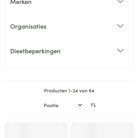
Merken
filter
Organisaties
filter
Dieetbeperkingen
filter
Producten
1
-
24
van
64
Sorteer op: