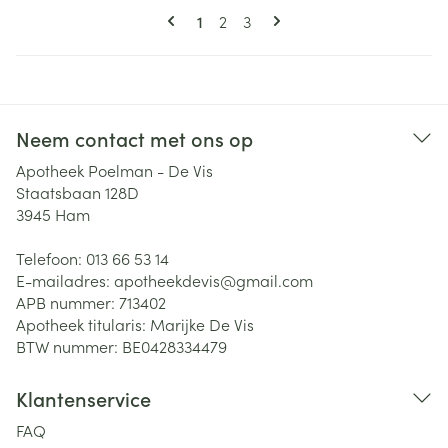
Pagina's
U lees momenteel pagina
Pagina
Pagina
1
2
3
Neem contact met ons op
Apotheek Poelman - De Vis
Staatsbaan 128D
3945
Ham
Telefoon:
013 66 53 14
E-mailadres:
apotheekdevis@
gmail.com
APB nummer:
713402
Apotheek titularis:
Marijke De Vis
BTW nummer:
BE0428334479
Klantenservice
FAQ