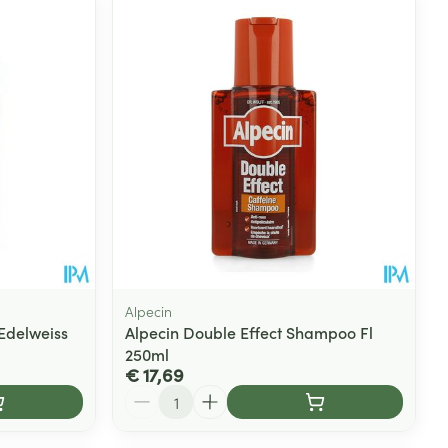
rende
Parfums en
geurproducten
Alpecin
 Edelweiss
Alpecin Double Effect Shampoo Fl
250ml
CBD
€ 17,69
Aantal