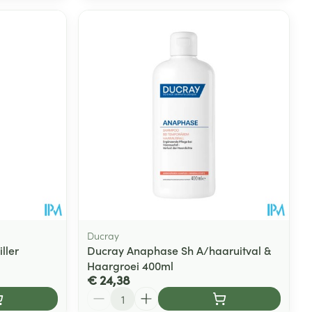
Ducray
ller
Ducray Anaphase Sh A/haaruitval &
Haargroei 400ml
€ 24,38
Aantal