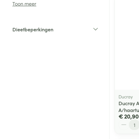
Toon meer
Haar
Gezichtsverzor
Dieetbeperkingen
Pillendozen en
filter
accessoires
Pigmentstoorni
Gevoelige huid
geïrriteerde hu
Gemengde hui
Doffe huid
Toon meer
Ducray
Ducray 
A/haartu
Snurken
€ 20,90
Aantal