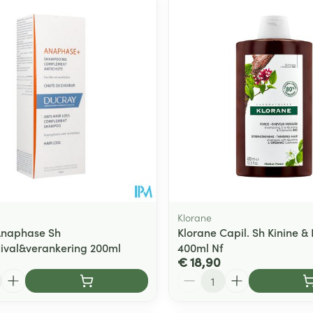
Toon meer
ging
Supplementen
Insectenwe
Mondmaskers
middelen
ssen
 -
id
d
Klorane
Anaphase Sh
Klorane Capil. Sh Kinine &
ival&verankering 200ml
400ml Nf
Zelfbruiner
Scheren
€ 18,90
Aantal