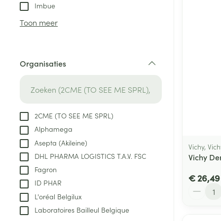
Aerosol toestel
kloven
Tabletten
Imbue
Aerosol access
Blaren
Creme, gel en 
Toon meer
Zuurstof
Eelt
Eksteroog - lik
Ademhalingsste
Organisaties
Toon meer
filter
Spieren en gew
Specifiek voor
2CME (TO SEE ME SPRL)
Naalden en spu
Alphamega
Lichaamsverzo
Infecties
Asepta (Akileine)
Spuiten
Vichy, Vic
Deodorant
DHL PHARMA LOGISTICS T.A.V. FSC
Vichy De
Oplossing voor 
Gezichtsverzor
Fagron
Naalden
€ 26,49
Luizen
Haarverzorging
ID PHAR
Aantal
Naalden voor i
L'oréal Belgilux
pennaalden
Laboratoires Bailleul Belgique
Diagnostica
Toon meer