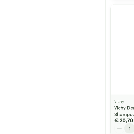
Vichy
Vichy Der
Shampoo
€ 20,70
Aantal