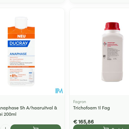
Fagron
naphase Sh A/haaruitval &
Trichofoam 1l Fag
i 200ml
€ 165,86