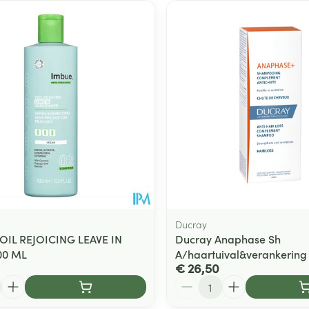
Ducray
OIL REJOICING LEAVE IN
Ducray Anaphase Sh
00 ML
A/haartuival&verankering
€ 26,50
Aantal