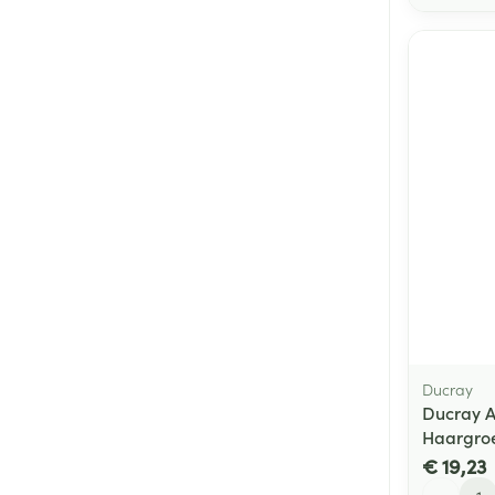
Ducray
Ducray A
Haargroe
€ 19,23
Aantal