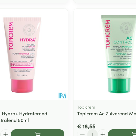
Topicrem
 Hydra+ Hydraterend
Topicrem Ac Zuiverend Ma
tralend 50ml
€ 18,55
Aantal