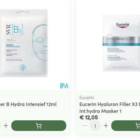
Toon meer
ging
Supplementen
Insectenwe
Mondmaskers
middelen
ssen
 -
id
d
Eucerin
er B Hydra Intensief 12ml
Eucerin Hyaluron Filler X3 E
Int.hydra Masker 1
Zelfbruiner
Scheren
€ 12,05
Aantal