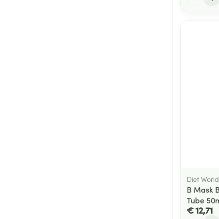
Diet World
B Mask B
Tube 50
€ 12,71