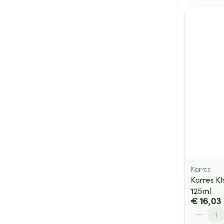
Korres
Korres K
125ml
€ 16,03
Aantal