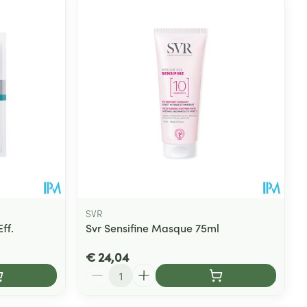
rende
Parfums en
geurproducten
SVR
ff.
Svr Sensifine Masque 75ml
CBD
€ 24,04
Aantal