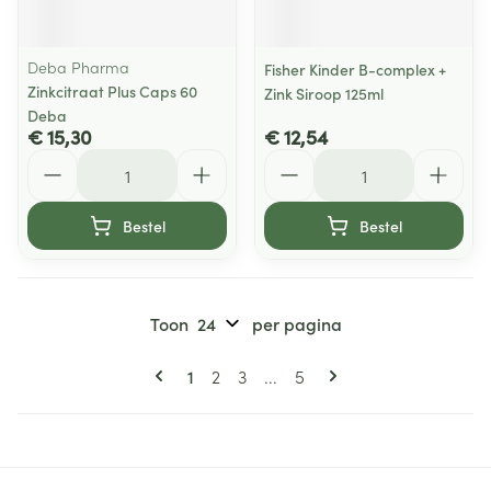
Deba Pharma
Fisher Kinder B-complex +
Zinkcitraat Plus Caps 60
Zink Siroop 125ml
Deba
€ 15,30
€ 12,54
Aantal
Aantal
Bestel
Bestel
Toon
per pagina
Pagina's
U lees momenteel pagina
Pagina
Pagina
Pagina
1
2
3
...
5