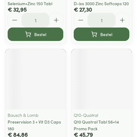
Selenium+Zinc 150 Tabl
D-ixx 3000 Zinc Softcaps 120
€ 32,95
€ 27,30
Aantal
Aantal
Bestel
Bestel
Bausch & Lomb
Q10-Quatral
Preservision 3 + Vit D3 Caps
Q10 Quatral Tabl 56+14
180
Promo Pack
€ 84,86
€ 45,79