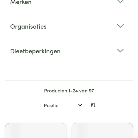
Merken
filter
Organisaties
filter
Dieetbeperkingen
filter
Producten
1
-
24
van
97
Sorteer op: