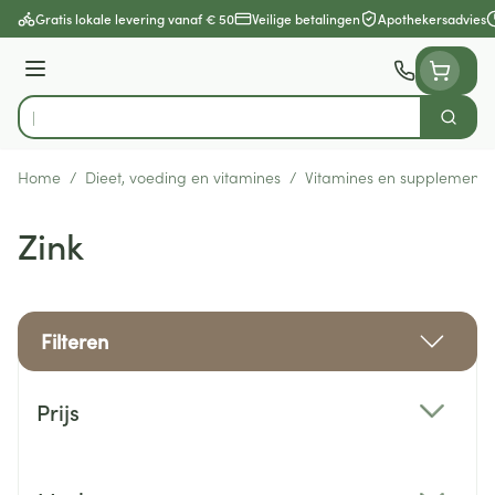
Ga naar de inhoud
Gratis lokale levering vanaf € 50
Veilige betalingen
Apothekersadvies
Menu
Zoek
Product, merk, categorie...
Home
/
Dieet, voeding en vitamines
/
Vitamines en supplemente
Zink
Filteren
Doorgaan naar productlijst
Prijs
filter