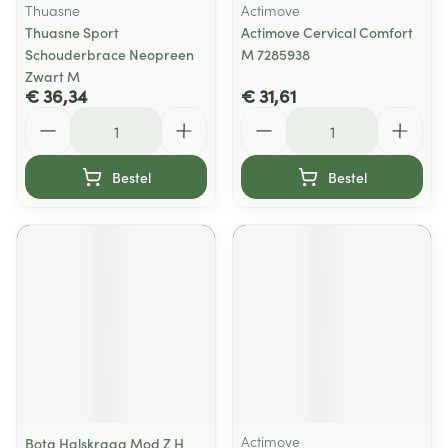
Thuasne
Actimove
Thuasne Sport
Actimove Cervical Comfort
Schouderbrace Neopreen
M 7285938
Zwart M
€ 36,34
€ 31,61
Aantal
Aantal
Bestel
Bestel
Actimove
Bota Halskraag Mod Z H