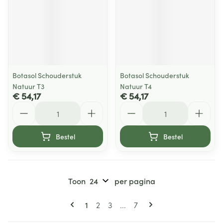
Botasol Schouderstuk
Botasol Schouderstuk
Natuur T3
Natuur T4
€ 54,17
€ 54,17
Aantal
Aantal
Bestel
Bestel
Toon
per pagina
Pagina's
U lees momenteel pagina
Pagina
Pagina
Pagina
1
2
3
...
7