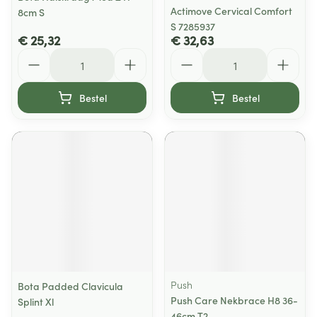
Actimove Cervical Comfort
8cm S
S 7285937
€ 25,32
€ 32,63
Aantal
Aantal
Bestel
Bestel
Push
Bota Padded Clavicula
Push Care Nekbrace H8 36-
Splint Xl
46cm T2