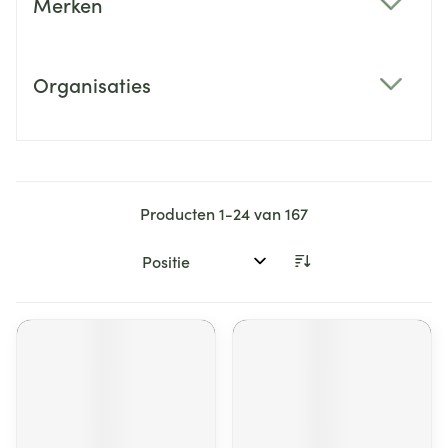
Merken
filter
Organisaties
filter
Producten
1
-
24
van
167
Sorteer op: