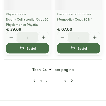
Physiomance
Densmore Laboratoire
Nadh+ Cell-ssentiel Caps 30
Memoptic+ Caps 90 Nf
Physiomance Phy358
€ 39,89
€ 67,00
Aantal
Aantal
Bestel
Bestel
Toon
per pagina
Pagina's
U lees momenteel pagina
Pagina
Pagina
Pagina
1
2
3
...
8