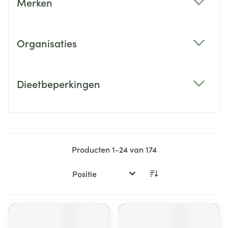
Merken
filter
Organisaties
filter
Dieetbeperkingen
filter
Producten
1
-
24
van
174
Sorteer op: