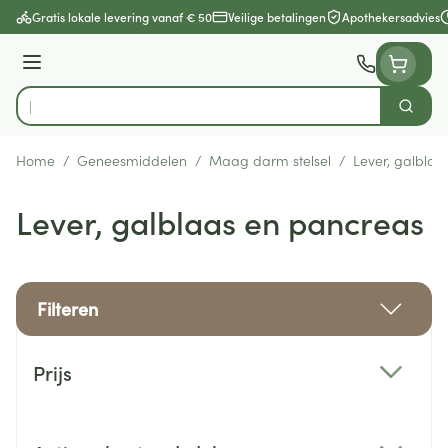
Ga naar de inhoud
Gratis lokale levering vanaf € 50
Veilige betalingen
Apothekersadvies
Menu
Zoek
Product, merk, categorie...
Home
/
Geneesmiddelen
/
Maag darm stelsel
/
Lever, galblaa
Lever, galblaas en pancreas
Filteren
Doorgaan naar productlijst
Prijs
filter