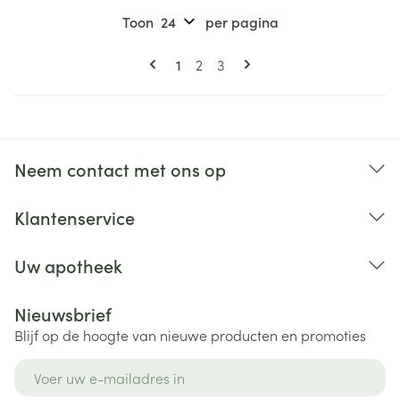
Toon
per pagina
Pagina's
U lees momenteel pagina
Pagina
Pagina
1
2
3
Neem contact met ons op
Klantenservice
Uw apotheek
Nieuwsbrief
Blijf op de hoogte van nieuwe producten en promoties
E-mail adres