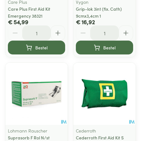
Care Plus
Vygon
Care Plus First Aid Kit
Grip-lok 3in1 (fix. Cath)
Emergency 38321
9cmx3,4cm 1
€ 54,99
€ 16,92
Aantal
Aantal
Bestel
Bestel
Lohmann Rauscher
Cederroth
Suprasorb F Rol N/st
Cederroth First Aid Kit S