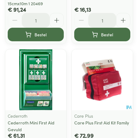
15cmx10m 1 20469
€ 91,24
€ 16,13
Aantal
Aantal
Bestel
Bestel
Cederroth
Care Plus
Cederroth Mini First Aid
Care Plus First Aid Kit Family
Gevuld
€ 61,31
€ 72,99