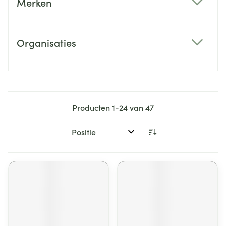
Merken
filter
Organisaties
filter
Producten
1
-
24
van
47
Sorteer op: