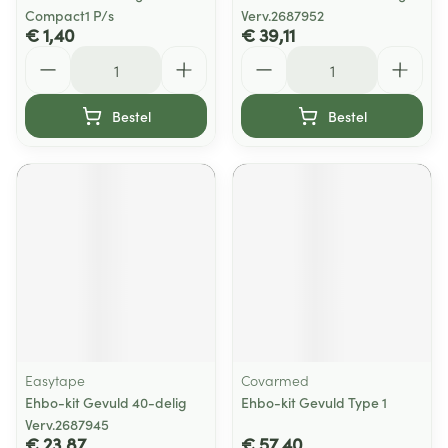
Compact1 P/s
Verv.2687952
€ 1,40
€ 39,11
Aantal
Aantal
Bestel
Bestel
Easytape
Covarmed
Ehbo-kit Gevuld 40-delig
Ehbo-kit Gevuld Type 1
Verv.2687945
€ 23,87
€ 57,40