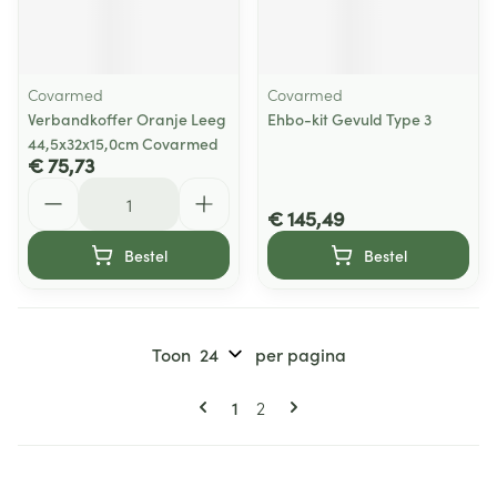
Covarmed
Covarmed
Verbandkoffer Oranje Leeg
Ehbo-kit Gevuld Type 3
44,5x32x15,0cm Covarmed
€ 75,73
Aantal
€ 145,49
Bestel
Bestel
Toon
per pagina
Pagina's
U lees momenteel pagina
Pagina
1
2