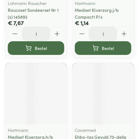
Lohmann Rauscher
Hartmann
Raucoset Sondeerset Nr 1
Mediset Kl.verzorg.j/b
(s) 145892
Compact1 P/s
€ 7,67
€ 1,14
Aantal
Aantal
Bestel
Bestel
Hartmann
Covarmed
Mediset Kl.verzorg.h/b
Ehbo-tas Gevuld 70-delig