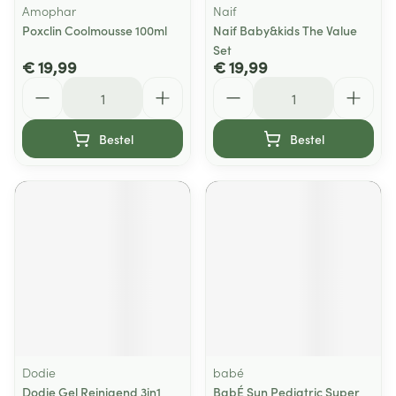
Amophar
Naif
Poxclin Coolmousse 100ml
Naif Baby&kids The Value
Set
€ 19,99
€ 19,99
Aantal
Aantal
Bestel
Bestel
Dodie
babé
Dodie Gel Reinigend 3in1
BabÉ Sun Pediatric Super