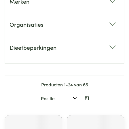
Merken
filter
Organisaties
filter
Dieetbeperkingen
filter
Producten
1
-
24
van
65
Sorteer op: