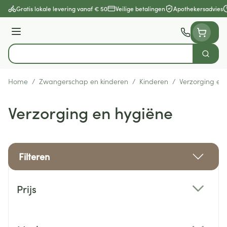
Ga naar de inhoud
Gratis lokale levering vanaf € 50
Veilige betalingen
Apothekersadvies
Menu
Zoek
Product, merk, categorie...
Home
/
Zwangerschap en kinderen
/
Kinderen
/
Verzorging en
Verzorging en hygiëne
Filteren
Doorgaan naar productlijst
Prijs
filter