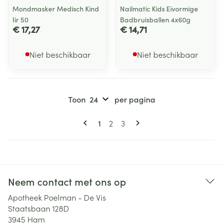
Mondmasker Medisch Kind
Nailmatic Kids Eivormige
Iir 50
Badbruisballen 4x60g
€ 17,27
€ 14,71
Niet beschikbaar
Niet beschikbaar
Toon
per pagina
Pagina's
U lees momenteel pagina
Pagina
Pagina
1
2
3
Neem contact met ons op
Apotheek Poelman - De Vis
Staatsbaan 128D
3945
Ham