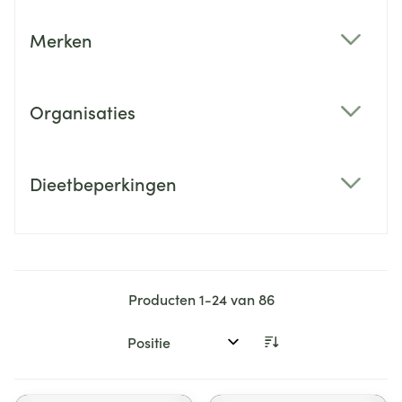
Merken
filter
Organisaties
filter
Dieetbeperkingen
filter
Producten
1
-
24
van
86
Sorteer op: