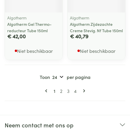
Algotherm
Algotherm
Algotherm Gel Thermo-
Algotherm Zijdezachte
reducteur Tube 150ml
Creme Stevig. Nf Tube 150ml
€ 42,00
€ 40,79
Niet beschikbaar
Niet beschikbaar
Toon
per pagina
Pagina's
U lees momenteel pagina
Pagina
Pagina
Pagina
1
2
3
4
Neem contact met ons op