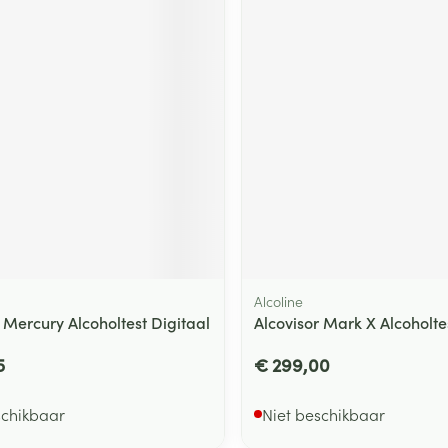
ging
Supplementen
Insectenwe
Mondmaskers
middelen
ssen
 -
id
d
Alcoline
Zelfbruiner
Scheren
 Mercury Alcoholtest Digitaal
Alcovisor Mark X Alcoholte
5
€ 299,00
schikbaar
Niet beschikbaar