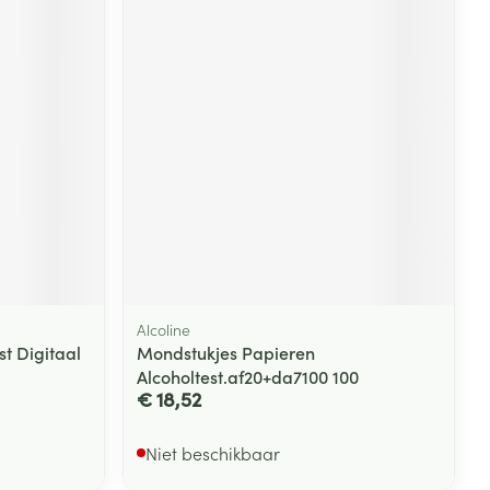
rende
Parfums en
geurproducten
Alcoline
CBD
st Digitaal
Mondstukjes Papieren
Alcoholtest.af20+da7100 100
€ 18,52
Niet beschikbaar