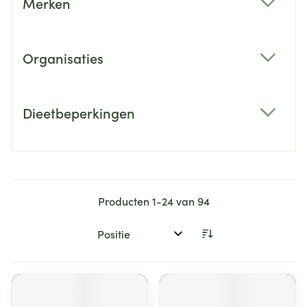
Merken
filter
Organisaties
filter
Dieetbeperkingen
filter
Producten
1
-
24
van
94
Sorteer op: