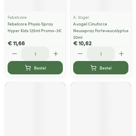
Febelcare
A. Vogel
Febelcare Physio Spray
A.vogel Cinuforce
Hyper Kids 125ml Promo-3€
Neusspray Forte+eucalyptus
20ml
€ 11,66
€ 10,62
Aantal
Aantal
Bestel
Bestel