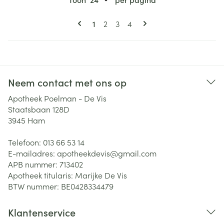
Pagina's
U lees momenteel pagina
Pagina
Pagina
Pagina
1
2
3
4
Neem contact met ons op
Apotheek Poelman - De Vis
Staatsbaan 128D
3945
Ham
Telefoon:
013 66 53 14
E-mailadres:
apotheekdevis@
gmail.com
APB nummer:
713402
Apotheek titularis:
Marijke De Vis
BTW nummer:
BE0428334479
Klantenservice