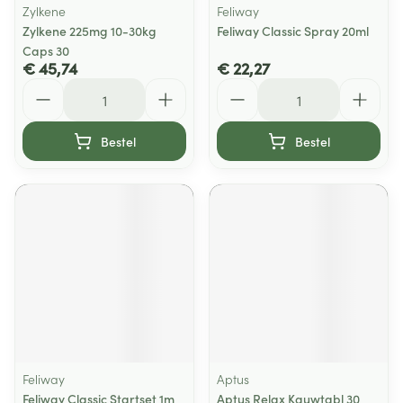
Zylkene
Feliway
Zylkene 225mg 10-30kg
Feliway Classic Spray 20ml
Caps 30
€ 45,74
€ 22,27
Aantal
Aantal
Bestel
Bestel
Feliway
Aptus
Feliway Classic Startset 1m
Aptus Relax Kauwtabl 30