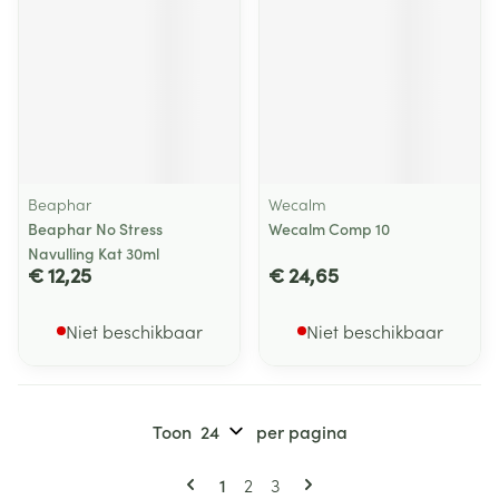
Beaphar
Wecalm
Beaphar No Stress
Wecalm Comp 10
Navulling Kat 30ml
€ 12,25
€ 24,65
Niet beschikbaar
Niet beschikbaar
Toon
per pagina
Pagina's
U lees momenteel pagina
Pagina
Pagina
1
2
3