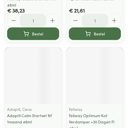
48ml
€ 38,23
€ 21,61
Aantal
Aantal
Bestel
Bestel
Adaptil, Ceva
Feliway
Adaptil Calm Startset Nf
Feliway Optimum Kat
1maand 48ml
Verdamper +30 Dagen Fl