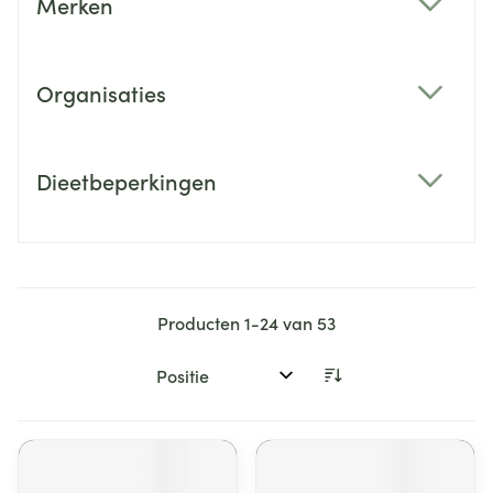
Merken
filter
Organisaties
filter
Dieetbeperkingen
filter
Producten
1
-
24
van
53
Sorteer op: