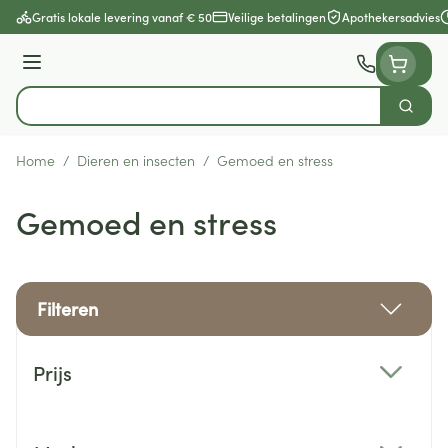
Ga naar de inhoud
Gratis lokale levering vanaf € 50
Veilige betalingen
Apothekersadvies
Menu
Zoek
Product, merk, categorie...
Home
/
Dieren en insecten
/
Gemoed en stress
Gemoed en stress
Filteren
Doorgaan naar productlijst
Prijs
filter