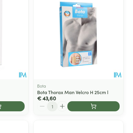
rende
Parfums en
geurproducten
Bota
Bota Thorax Man Velcro H 25cm l
€ 43,60
Aantal
CBD