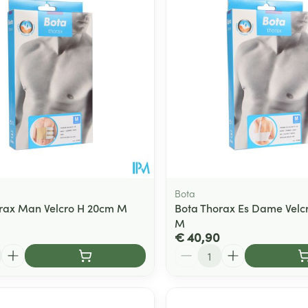
Bota
rax Man Velcro H 20cm M
Bota Thorax Es Dame Velc
M
€ 40,90
Aantal