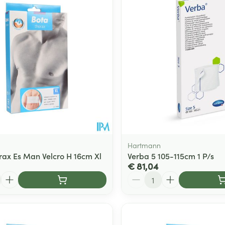
Toon meer
ging
Supplementen
Insectenwe
Mondmaskers
middelen
ssen
 -
id
d
Hartmann
rax Es Man Velcro H 16cm Xl
Verba 5 105-115cm 1 P/s
€ 81,04
Aantal
Zelfbruiner
Scheren