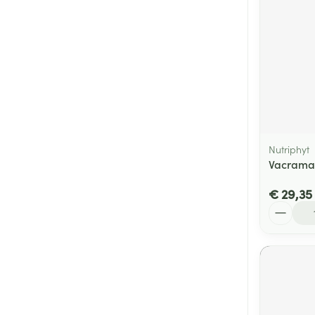
Nutriphyt
Vacramac
€ 29,35
Aantal