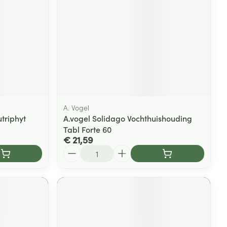
A. Vogel
triphyt
A.vogel Solidago Vochthuishouding
Tabl Forte 60
€ 21,59
Aantal