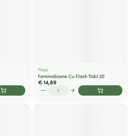
rende
Parfums en
geurproducten
Pileje
Feminabiane Cu Flash Tabl 20
€ 14,89
Aantal
CBD