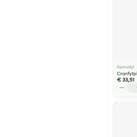
Farmafyt
Cranfytp
€ 33,51
Aantal