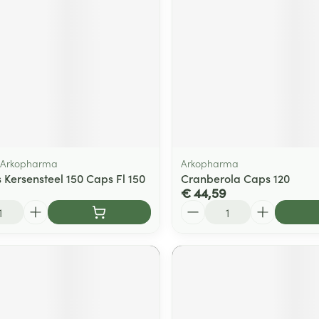
ging
Supplementen
Insectenwe
Mondmaskers
middelen
ssen
 -
id
d
, Arkopharma
Arkopharma
 Kersensteel 150 Caps Fl 150
Cranberola Caps 120
€ 44,59
Aantal
Zelfbruiner
Scheren