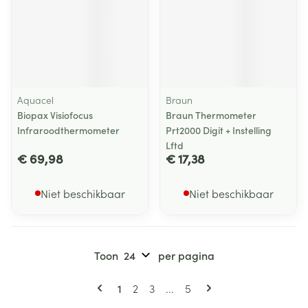
Aquacel
Braun
Biopax Visiofocus
Braun Thermometer
Infraroodthermometer
Prt2000 Digit + Instelling
Lftd
€ 69,98
€ 17,38
Niet beschikbaar
Niet beschikbaar
Toon
per pagina
Pagina's
U lees momenteel pagina
Pagina
Pagina
Pagina
1
2
3
...
5