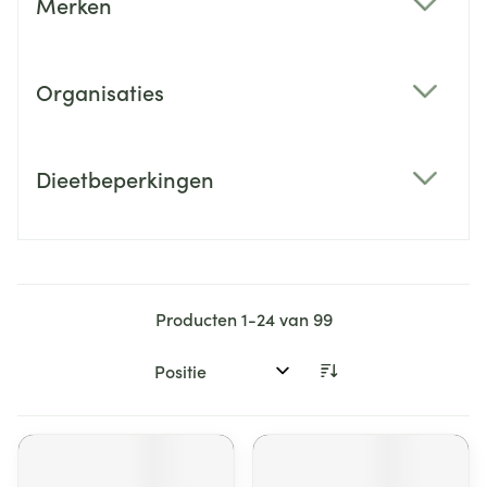
Merken
filter
Organisaties
filter
Dieetbeperkingen
filter
Producten
1
-
24
van
99
Sorteer op: