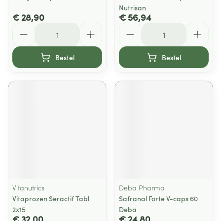
Nutrisan
€ 28,90
€ 56,94
Aantal
Aantal
Bestel
Bestel
Vitanutrics
Deba Pharma
Vitaprozen Seractif Tabl
Safranal Forte V-caps 60
2x15
Deba
€ 32,00
€ 24,80