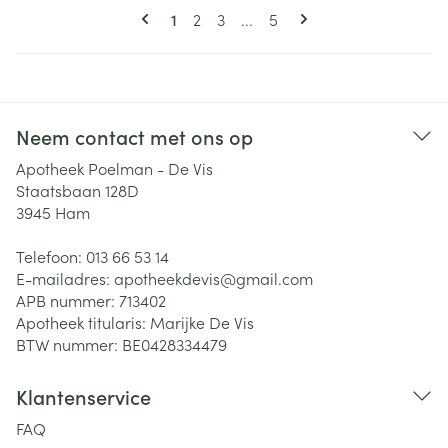
Pagina's
U lees momenteel pagina
Pagina
Pagina
Pagina
1
2
3
...
5
Neem contact met ons op
Apotheek Poelman - De Vis
Staatsbaan 128D
3945
Ham
Telefoon:
013 66 53 14
E-mailadres:
apotheekdevis@
gmail.com
APB nummer:
713402
Apotheek titularis:
Marijke De Vis
BTW nummer:
BE0428334479
Klantenservice
FAQ