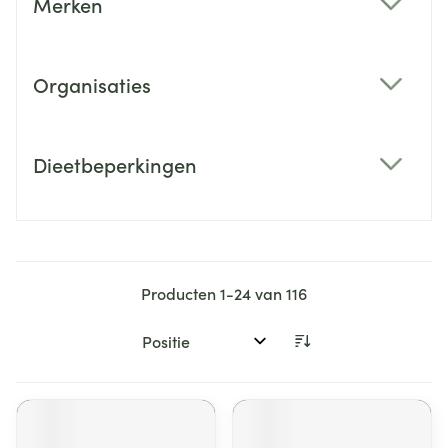
Merken
filter
Organisaties
filter
Dieetbeperkingen
filter
Producten
1
-
24
van
116
Sorteer op: