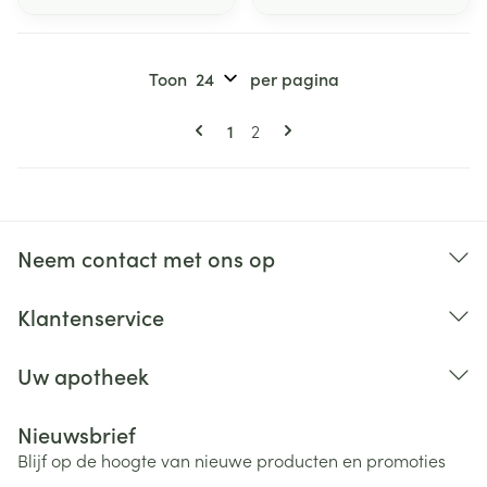
Toon
per pagina
Pagina's
U lees momenteel pagina
Pagina
1
2
Neem contact met ons op
Klantenservice
Uw apotheek
Nieuwsbrief
Blijf op de hoogte van nieuwe producten en promoties