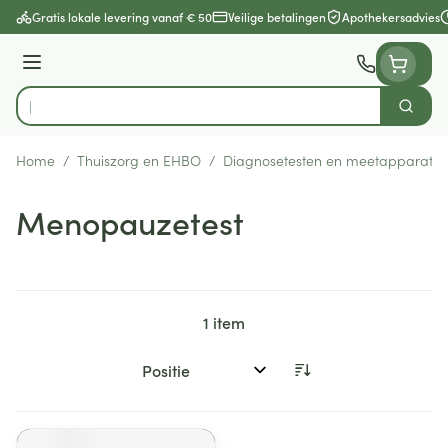
Ga naar de inhoud
Gratis lokale levering vanaf € 50
Veilige betalingen
Apothekersadvies
Menu
Zoek
Product, merk, categorie...
Home
/
Thuiszorg en EHBO
/
Diagnosetesten en meetapparatuu
Menopauzetest
1
item
Sorteer op: