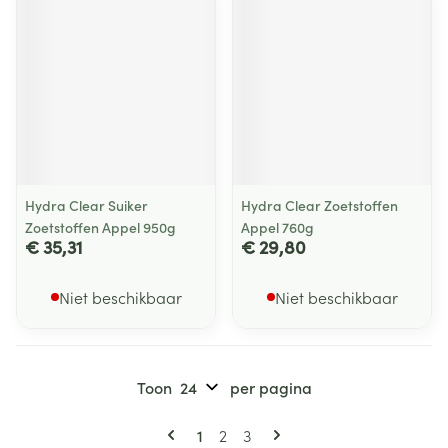
Hydra Clear Suiker
Hydra Clear Zoetstoffen
Zoetstoffen Appel 950g
Appel 760g
€ 35,31
€ 29,80
Niet beschikbaar
Niet beschikbaar
Toon
per pagina
Pagina's
U lees momenteel pagina
Pagina
Pagina
1
2
3