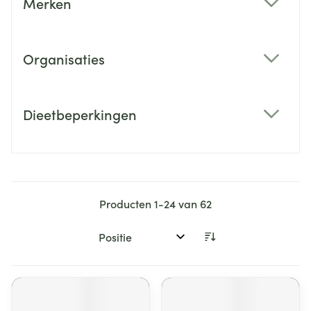
Merken
filter
Organisaties
filter
Dieetbeperkingen
filter
Producten
1
-
24
van
62
Sorteer op: