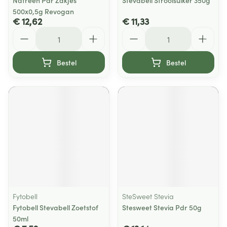
Natreen Pdr Zakjes
Stevabell Strooisuiker 350g
500x0,5g Revogan
€ 12,62
€ 11,33
Aantal
Aantal
Bestel
Bestel
Fytobell
SteSweet Stevia
Fytobell Stevabell Zoetstof
Stesweet Stevia Pdr 50g
50ml