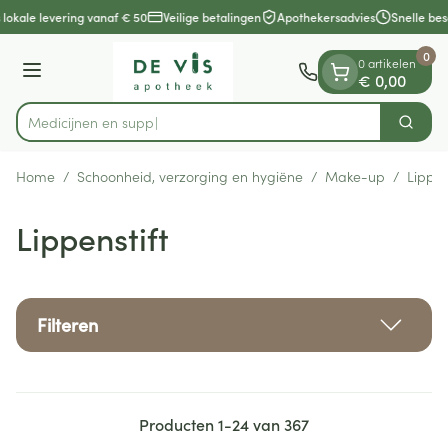
Dia 1 van 1
Ga naar de inhoud
 lokale levering vanaf € 50
Veilige betalingen
Apothekersadvies
Snelle bes
0
0 artikelen
Menu
€ 0,00
Me
Zoek
Product, merk, categorie...
Home
/
Schoonheid, verzorging en hygiëne
/
Make-up
/
Lippen
Lippenstift
Filteren
Producten
1
-
24
van
367