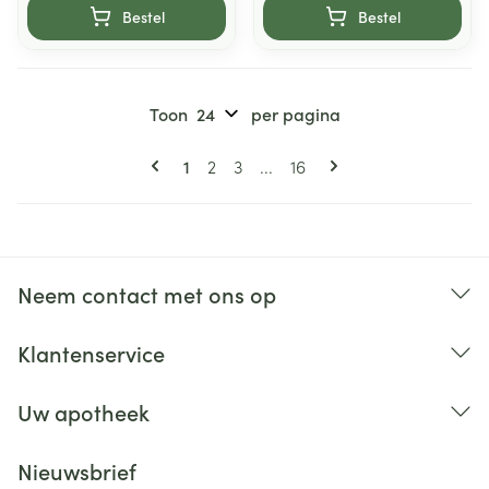
Bestel
Bestel
Toon
per pagina
Pagina's
U lees momenteel pagina
Pagina
Pagina
Pagina
1
2
3
...
16
Neem contact met ons op
Klantenservice
Uw apotheek
Nieuwsbrief