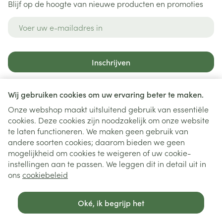
Blijf op de hoogte van nieuwe producten en promoties
E-mail adres
Inschrijven
Door op inschrijven te klikken, schrijft u zich in voor onze
nieuwsbrief en gaat u akkoord met onze
privacy policy
.
Wij gebruiken cookies om uw ervaring beter te maken.
Onze webshop maakt uitsluitend gebruik van essentiële
cookies. Deze cookies zijn noodzakelijk om onze website
te laten functioneren. We maken geen gebruik van
andere soorten cookies; daarom bieden we geen
mogelijkheid om cookies te weigeren of uw cookie-
instellingen aan te passen. We leggen dit in detail uit in
Juridische links
ons
cookiebeleid
Oké, ik begrijp het