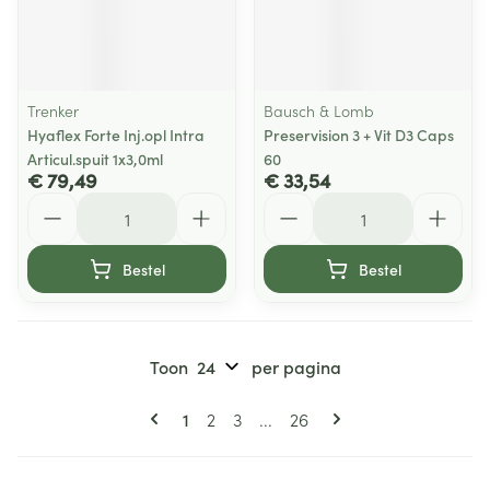
Trenker
Bausch & Lomb
Hyaflex Forte Inj.opl Intra
Preservision 3 + Vit D3 Caps
Articul.spuit 1x3,0ml
60
€ 79,49
€ 33,54
Aantal
Aantal
Bestel
Bestel
Toon
per pagina
Pagina's
U lees momenteel pagina
Pagina
Pagina
Pagina
1
2
3
...
26