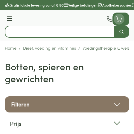
Ga naar de inhoud
Gratis lokale levering vanaf € 50
Veilige betalingen
Apothekersadvies
Menu
Zoek
Product, merk, categorie...
Home
/
Dieet, voeding en vitamines
/
Voedingstherapie & welzijn
Botten, spieren en
gewrichten
Filteren
Doorgaan naar productlijst
Prijs
filter