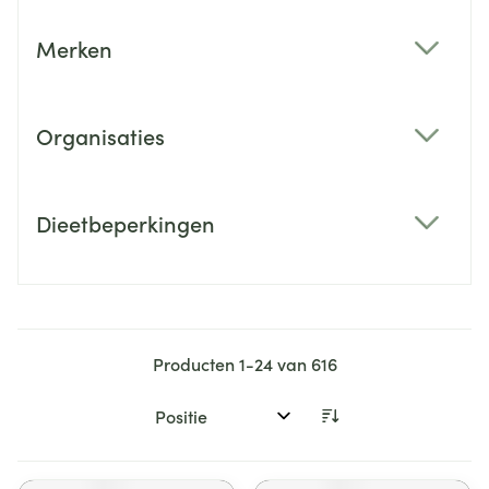
Merken
filter
Organisaties
filter
Dieetbeperkingen
filter
Producten
1
-
24
van
616
Sorteer op: