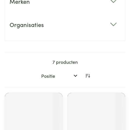
Merken
filter
Organisaties
filter
7
producten
Sorteer op: