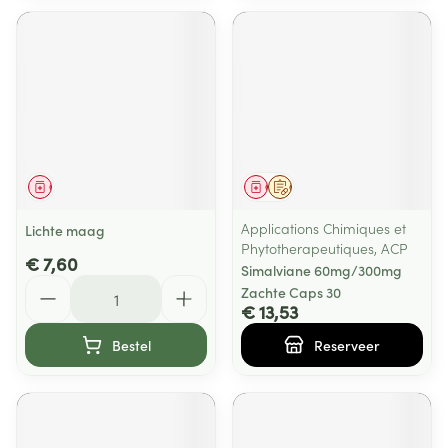
Geneesmiddel
Geneesmiddel
Op voorschrift
Applications Chimiques et
Lichte maag
Phytotherapeutiques, ACP
€ 7,60
Simalviane 60mg/300mg
Aantal
Zachte Caps 30
€ 13,53
Bestel
Reserveer