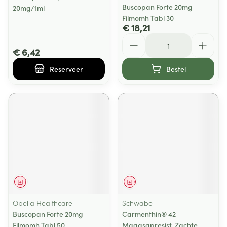
Buscopan Forte 20mg
20mg/1ml
Filmomh Tabl 30
€ 18,21
Aantal
€ 6,42
Reserveer
Bestel
Geneesmiddel
Geneesmiddel
Opella Healthcare
Schwabe
Buscopan Forte 20mg
Carmenthin® 42
Filmomh Tabl 50
Maagsapresist. Zachte