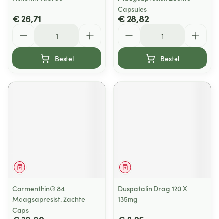
Capsules
€ 26,71
€ 28,82
Aantal
Aantal
Bestel
Bestel
Geneesmiddel
Geneesmiddel
Carmenthin® 84
Duspatalin Drag 120 X
Maagsapresist. Zachte
135mg
Caps