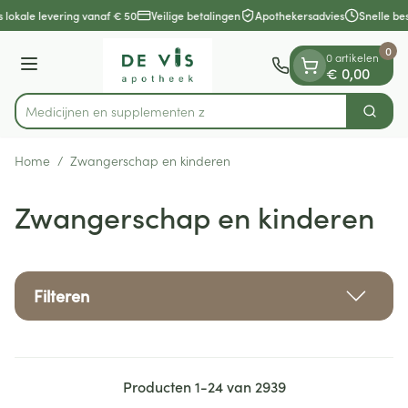
Dia 1 van 1
Ga naar de inhoud
 lokale levering vanaf € 50
Veilige betalingen
Apothekersadvies
Snelle bes
0
0 artikelen
Menu
€ 0,00
Medicijnen
Zoek
Product, merk, categorie...
Home
/
Zwangerschap en kinderen
Zwangerschap en kinderen
Filteren
Producten
1
-
24
van
2939