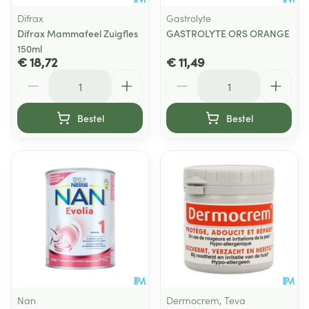
Difrax
Gastrolyte
Difrax Mammafeel Zuigfles
GASTROLYTE ORS ORANGE
150ml
€ 18,72
€ 11,49
Aantal
Aantal
Bestel
Bestel
Nan
Dermocrem, Teva