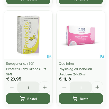
Eurogenerics (EG)
Qualiphar
Protectis Easy Drops Gutt
Physiologica Isonasal
5Ml
Unidoses 24x10ml
€ 23,95
€ 11,18
Aantal
Aantal
Bestel
Bestel