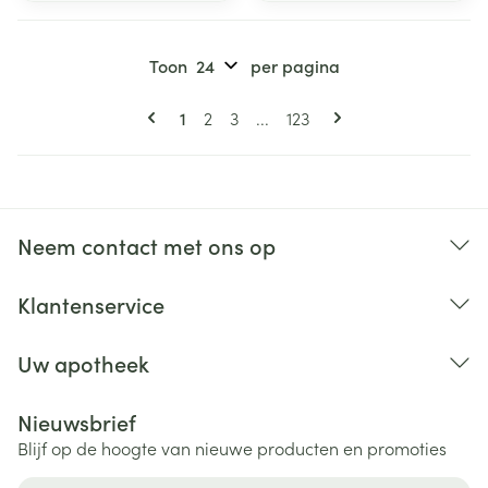
Toon
per pagina
Pagina's
U lees momenteel pagina
Pagina
Pagina
Pagina
1
2
3
...
123
Neem contact met ons op
Klantenservice
Uw apotheek
Nieuwsbrief
Blijf op de hoogte van nieuwe producten en promoties
E-mail adres