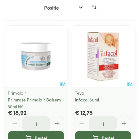
Sorteer op:
Primalair
Teva
Primrose Primalair Balsem
Infacol 50ml
30ml Nf
€ 18,92
€ 12,75
Aantal
Aantal
Bestel
Bestel