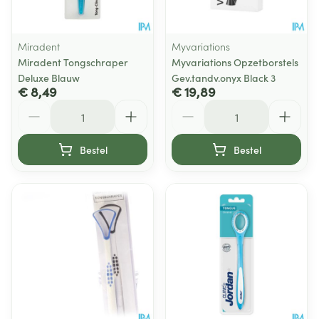
Miradent
Myvariations
Miradent Tongschraper
Myvariations Opzetborstels
Deluxe Blauw
Gev.tandv.onyx Black 3
€ 8,49
€ 19,89
Aantal
Aantal
Bestel
Bestel