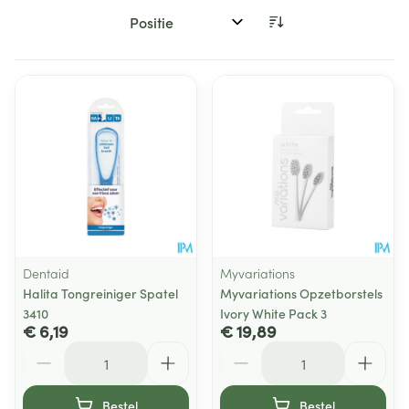
Sorteer op:
Dentaid
Myvariations
Halita Tongreiniger Spatel
Myvariations Opzetborstels
3410
Ivory White Pack 3
€ 6,19
€ 19,89
Aantal
Aantal
Bestel
Bestel