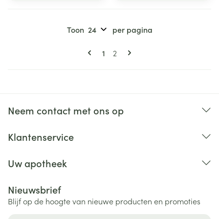
Toon
per pagina
Pagina's
U lees momenteel pagina
Pagina
1
2
Neem contact met ons op
Klantenservice
Uw apotheek
Nieuwsbrief
Blijf op de hoogte van nieuwe producten en promoties
E-mail adres