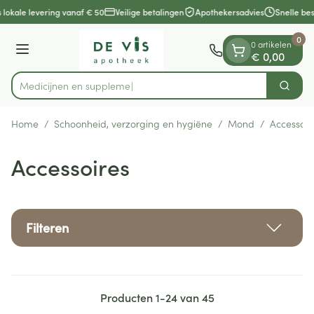
Dia 1 van 1
Ga naar de inhoud
 lokale levering vanaf € 50
Veilige betalingen
Apothekersadvies
Snelle bes
0
0 artikelen
Menu
€ 0,00
Medi
Zoek
Product, merk, categorie...
Home
/
Schoonheid, verzorging en hygiëne
/
Mond
/
Accessoir
Accessoires
Filteren
Producten
1
-
24
van
45