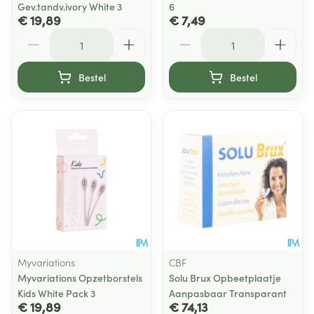
Gev.tandv.ivory White 3
6
€ 19,89
€ 7,49
Aantal
Aantal
Bestel
Bestel
Myvariations
CBF
Myvariations Opzetborstels
Solu Brux Opbeetplaatje
Kids White Pack 3
Aanpasbaar Transparant
€ 19,89
€ 74,13