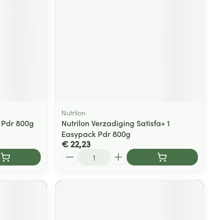
rende
Parfums en
geurproducten
Nutrilon
k Pdr 800g
Nutrilon Verzadiging Satisfa+ 1
Easypack Pdr 800g
€ 22,23
Aantal
CBD