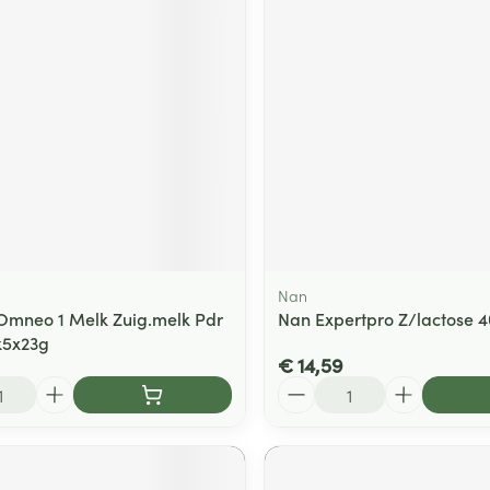
Nan
 Omneo 1 Melk Zuig.melk Pdr
Nan Expertpro Z/lactose 
k5x23g
€ 14,59
Aantal