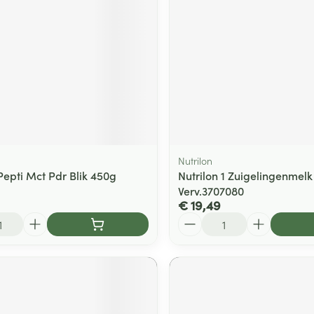
ging
Supplementen
Insectenwe
Mondmaskers
middelen
ssen
 -
id
d
Nutrilon
Pepti Mct Pdr Blik 450g
Nutrilon 1 Zuigelingenmel
Verv.3707080
€ 19,49
Aantal
Zelfbruiner
Scheren