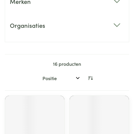
Merken
filter
Organisaties
filter
16
producten
Sorteer op: