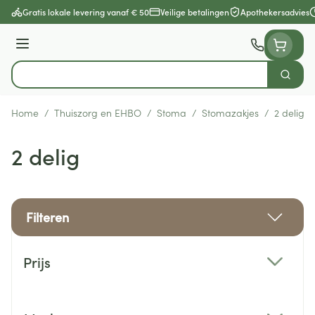
Ga naar de inhoud
Gratis lokale levering vanaf € 50
Veilige betalingen
Apothekersadvies
Menu
Zoek
Product, merk, categorie...
Home
/
Thuiszorg en EHBO
/
Stoma
/
Stomazakjes
/
2 delig
2 delig
Filteren
Doorgaan naar productlijst
Prijs
filter