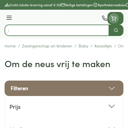
Ga naar de inhoud
Gratis lokale levering vanaf € 50
Veilige betalingen
Apothekersadvies
Menu
Zoek
Product, merk, categorie...
Home
/
Zwangerschap en kinderen
/
Baby
/
Kwaaltjes
/
Om de
Om de neus vrij te maken
Filteren
Doorgaan naar productlijst
Prijs
filter