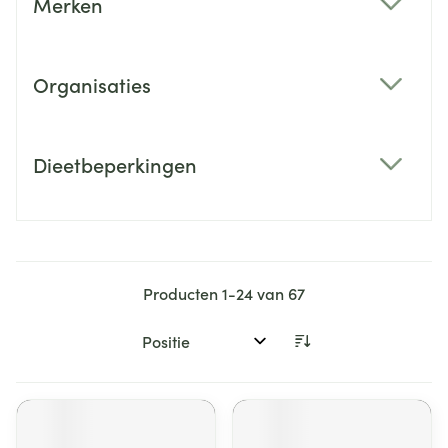
Merken
filter
Organisaties
filter
Dieetbeperkingen
filter
Producten
1
-
24
van
67
Sorteer op: