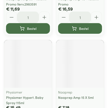
Promo Verv.2983591
Promo
€ 11,69
€ 16,59
Aantal
Aantal
Bestel
Bestel
Physiomer
Naaprep
Physiomer Hypert. Baby
Naaprep Amp 15 X 5ml
Spray 115ml
€ 15,49
€ 7,18