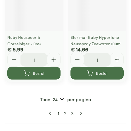
Nuby Neuspeer &
Sterimar Baby Hypertone
Oorreiniger - 0m+
Neusspray Zeewater 100ml
€ 5,99
€ 14,66
Aantal
Aantal
Bestel
Bestel
Toon
per pagina
Pagina's
U lees momenteel pagina
Pagina
Pagina
1
2
3