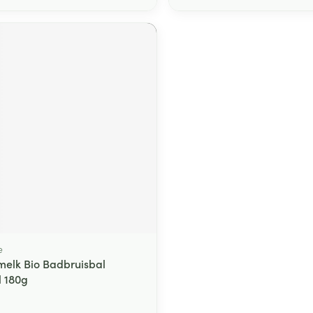
e
lmelk Bio Badbruisbal
 180g