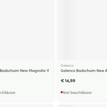
ging
Supplementen
Insectenwe
Mondmaskers
middelen
ssen
 -
id
d
Galenco
Badschuim New Magnolia 1l
Galenco Badschuim New A
Zelfbruiner
Scheren
€ 14,99
schikbaar
Niet beschikbaar