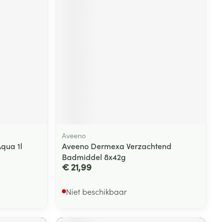
rende
Parfums en
geurproducten
Aveeno
qua 1l
Aveeno Dermexa Verzachtend
Badmiddel 8x42g
CBD
€ 21,99
Niet beschikbaar