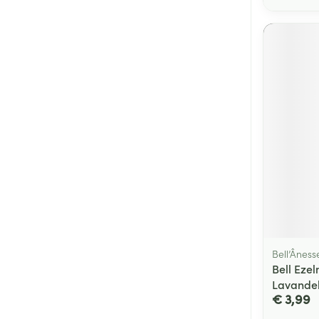
Bell’Âness
Bell Eze
Lavandel
€ 3,99