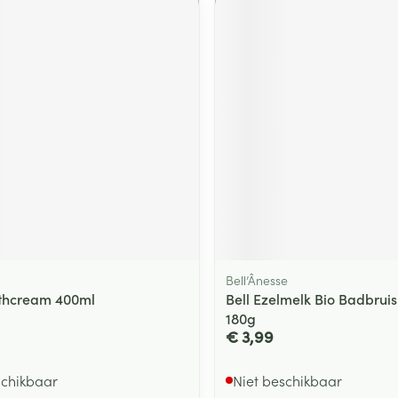
Bell’Ânesse
thcream 400ml
Bell Ezelmelk Bio Badbruis
180g
€ 3,99
schikbaar
Niet beschikbaar