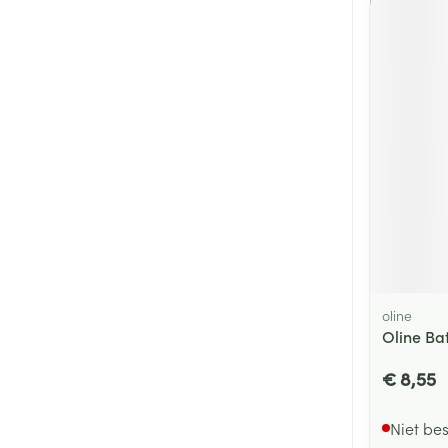
oline
Oline Ba
€ 8,55
Niet be