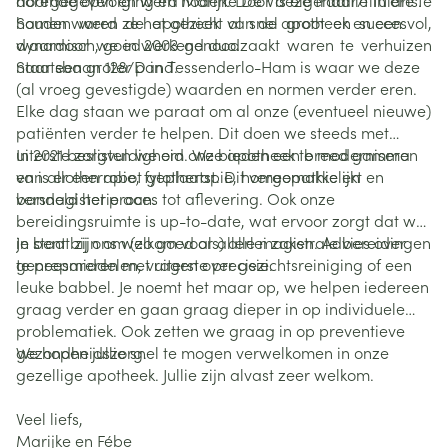
horende opvolging en noden. Door deze traditie in ere te
doorgegeven en werd Marijke De Vis eigenaar/titularis.
houden werd de apotheek al snel groot en succesvol,
Samen waren ze het gezicht van de apotheek en een
waardoor we in 2003 genoodzaakt waren te verhuizen
dynamisch, goedwerkend duo.
naar een groter pand.
Staatsbaan 128/D in Tessenderlo-Ham is waar we deze
(al vroeg gevestigde) waarden en normen verder eren.
Elke dag staan we paraat om al onze (eventueel nieuwe)
patiënten verder te helpen. Dit doen we steeds met
uiterste zorgvuldigheid. We bieden een breed gamma
In 2021 beslisten we om onze apotheek te moderniseren
van allotherapie, fytotherapie, homeopathie en
en is er een robot geplaatst. Dit vergemakkelijkt en
bandagisterie aan.
versneld het proces tot aflevering. Ook onze
bereidingsruimte is up-to-date, wat ervoor zorgt dat we
in staat zijn om (zo goed als) alle magistrale bereidingen
Je bent bij ons welkom voor allerlei zaken. Advies over
te prepareren met uiterste precisie.
geneesmiddelen, vragen over gezichtsreiniging of een
leuke babbel. Je noemt het maar op, we helpen iedereen
graag verder en gaan graag dieper in op individuele
problematiek. Ook zetten we graag in op preventieve
gezondheidszorg.
We hopen jullie snel te mogen verwelkomen in onze
gezellige apotheek. Jullie zijn alvast zeer welkom.
Veel liefs,
Marijke en Fébe