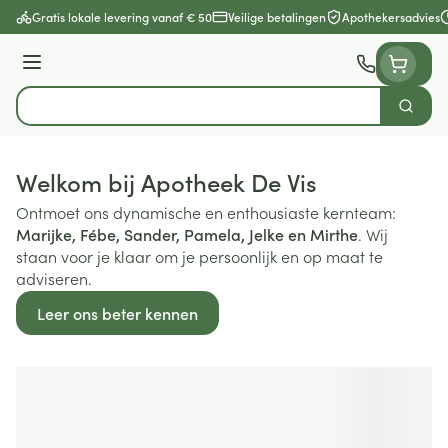
Ga naar de inhoud
Gratis lokale levering vanaf € 50
Veilige betalingen
Apothekersadvies
Menu
Zoek
Product, merk, categorie...
Welkom bij Apotheek De Vis
Ontmoet ons dynamische en enthousiaste kernteam:
Marijke, Fébe, Sander, Pamela, Jelke en Mirthe
. Wij
staan voor je klaar om je persoonlijk en op maat te
adviseren.
Leer ons beter kennen