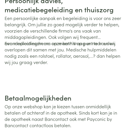
Persoonlijk advies,
medicatiebegeleiding en thuiszorg
Een persoonlijke aanpak en begeleiding is voor ons zeer
belangrijk. Om jullie zo goed mogelijk verder te helpen,
voorzien de verschillende firma's ons vaak van
middagopleidingen. Ook volgen wij frequent
avondopleidingen om onze kennis op punt te houden.
Een medicatieschema op maat? Vraag er naar en wij
overlopen dit samen met jou. Medische hulpmiddelen
nodig zoals een rolstoel, rollator, aerosol,...? dan helpen
wij jou graag verder.
Betaalmogelijkheden
Op onze webshop kan je kiezen tussen onmiddellijk
betalen of achteraf in de apotheek. Sinds kort kan je in
de apotheek naast Bancontact ook met Payconic by
Bancontact contactloos betalen.