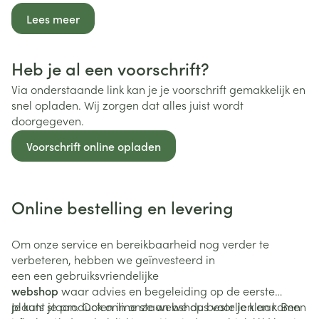
Lees meer
Heb je al een voorschrift?
Via onderstaande link kan je je voorschrift gemakkelijk en
snel opladen. Wij zorgen dat alles juist wordt
doorgegeven.
Voorschrift online opladen
Online bestelling en levering
Om onze service en bereikbaarheid nog verder te
verbeteren, hebben we geïnvesteerd in
een een gebruiksvriendelijke
webshop
waar advies en begeleiding op de eerste
plaats staan. Ook online staan we dus voor je klaar. Ben
Je kunt je producten in onze webshop bestellen en komen