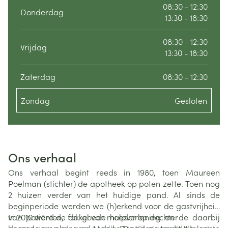
08:30 - 12:30
Donderdag
13:30 - 18:30
08:30 - 12:30
Vrijdag
13:30 - 18:30
Zaterdag
08:30 - 12:30
Zondag
Gesloten
Ons verhaal
Ons verhaal begint reeds in 1980, toen Maureen
Poelman (stichter) de apotheek op poten zette. Toen nog
2 huizen verder van het huidige pand. Al sinds de
beginperiode werden we (h)erkend voor de gastvrijheid
van patiënten, de goede hulpverlening en de daarbij
In 2010 werd de fakkel van moeder op dochter