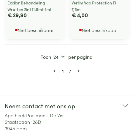
Excilor Behandeling
Verlim Vao Protection Fl
Wratten 2in1 11,5ml+1ml
7,5ml
€ 29,90
€ 4,00
Niet beschikbaar
Niet beschikbaar
Toon
per pagina
Pagina's
U lees momenteel pagina
Pagina
1
2
Neem contact met ons op
Apotheek Poelman - De Vis
Staatsbaan 128D
3945
Ham