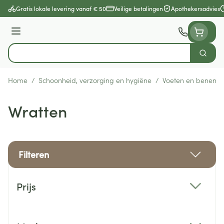
Ga naar de inhoud
Gratis lokale levering vanaf € 50
Veilige betalingen
Apothekersadvies
Menu
Zoek
Product, merk, categorie...
Home
/
Schoonheid, verzorging en hygiëne
/
Voeten en benen
/
Wratten
Filteren
Doorgaan naar productlijst
Prijs
filter