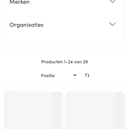
Merken
filter
Organisaties
filter
Producten
1
-
24
van
29
Sorteer op: