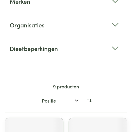
Merken
filter
Organisaties
filter
Dieetbeperkingen
filter
9
producten
Sorteer op: