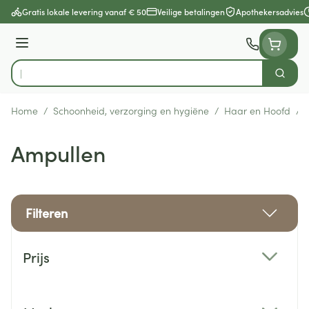
Ga naar de inhoud
Gratis lokale levering vanaf € 50
Veilige betalingen
Apothekersadvies
Menu
Zoek
Product, merk, categorie...
Home
/
Schoonheid, verzorging en hygiëne
/
Haar en Hoofd
/
Ampullen
Filteren
Doorgaan naar productlijst
Prijs
filter