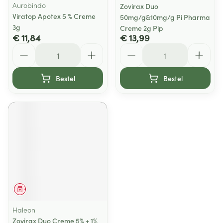
Aurobindo
Zovirax Duo
Viratop Apotex 5 % Creme
50mg/g&10mg/g Pi Pharma
3g
Creme 2g Pip
€ 11,84
€ 13,99
Aantal
Aantal
Bestel
Bestel
Geneesmiddel
Haleon
Zovirax Duo Creme 5% + 1%