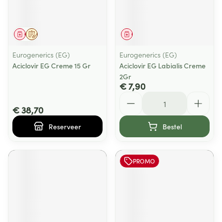
Geneesmiddel
Op voorschrift
Geneesmiddel
Eurogenerics (EG)
Eurogenerics (EG)
Aciclovir EG Creme 15 Gr
Aciclovir EG Labialis Creme
2Gr
€ 7,90
Aantal
€ 38,70
Reserveer
Bestel
PROMO