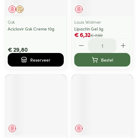
Geneesmiddel
Op voorschrift
Geneesmiddel
Gsk
Louis Widmer
Aciclovir Gsk Creme 10g
Lipactin Gel 3g
€ 6,32
€ 7,90
Aantal
€ 29,80
Reserveer
Bestel
Geneesmiddel
Geneesmiddel