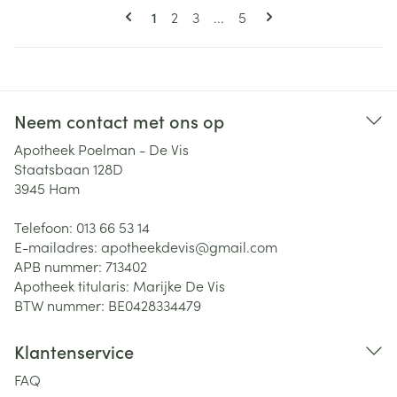
Pagina's
U lees momenteel pagina
Pagina
Pagina
Pagina
1
2
3
...
5
Neem contact met ons op
Apotheek Poelman - De Vis
Staatsbaan 128D
3945
Ham
Telefoon:
013 66 53 14
E-mailadres:
apotheekdevis@
gmail.com
APB nummer:
713402
Apotheek titularis:
Marijke De Vis
BTW nummer:
BE0428334479
Klantenservice
FAQ