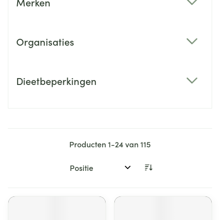
Merken
filter
Organisaties
filter
Dieetbeperkingen
filter
Producten
1
-
24
van
115
Sorteer op: