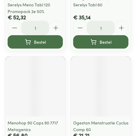
Serelys Meno Tabl 120
Serelys Tabl 60
Promopack 2e 50%
€ 52,32
€ 35,14
Aantal
Aantal
Bestel
Bestel
Menohop 90 Caps 90 7717
Ogestan Menstruatie Cyclus
Metagenics
Comp 60
€ 56,80
€ 21,21