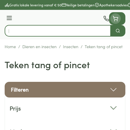
Ga naar de inhoud
Gratis lokale levering vanaf € 50
Veilige betalingen
Apothekersadvies
Menu
Zoek
Product, merk, categorie...
Home
/
Dieren en insecten
/
Insecten
/
Teken tang of pincet
Teken tang of pincet
Filteren
Doorgaan naar productlijst
Prijs
filter