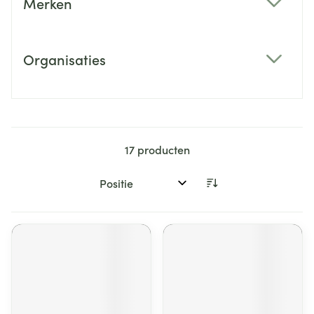
Merken
filter
Organisaties
filter
17
producten
Sorteer op: