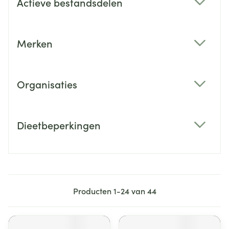
Actieve bestandsdelen
filter
Merken
filter
Organisaties
filter
Dieetbeperkingen
filter
Producten
1
-
24
van
44