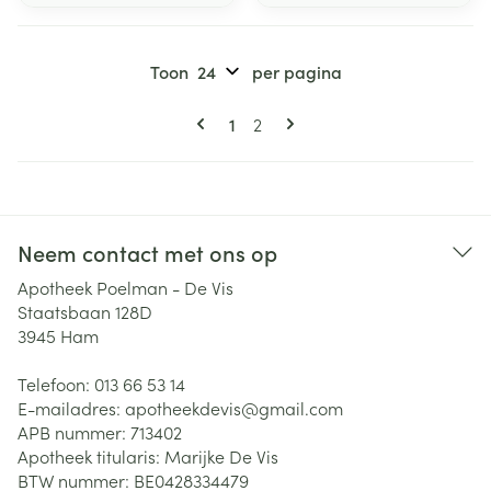
Toon
per pagina
Pagina's
U lees momenteel pagina
Pagina
1
2
Neem contact met ons op
Apotheek Poelman - De Vis
Staatsbaan 128D
3945
Ham
Telefoon:
013 66 53 14
E-mailadres:
apotheekdevis@
gmail.com
APB nummer:
713402
Apotheek titularis:
Marijke De Vis
BTW nummer:
BE0428334479