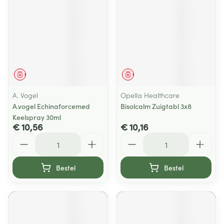
Geneesmiddel
Geneesmiddel
A. Vogel
Opella Healthcare
A.vogel Echinaforcemed
Bisolcalm Zuigtabl 3x8
Keelspray 30ml
€ 10,56
€ 10,16
Aantal
Aantal
Bestel
Bestel