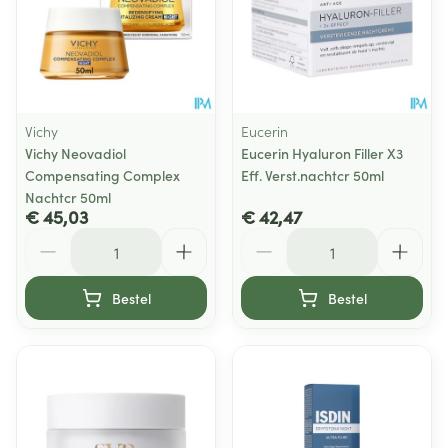
Vichy
Eucerin
Vichy Neovadiol
Eucerin Hyaluron Filler X3
Compensating Complex
Eff. Verst.nachtcr 50ml
Nachtcr 50ml
€ 45,03
€ 42,47
Aantal
Aantal
Bestel
Bestel