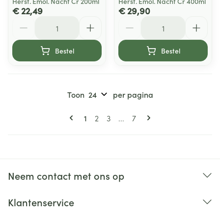
Herst. Emol. Nacht Cr 200ml
Herst. Emol. Nacht Cr 400ml
€ 22,49
€ 29,90
Aantal
Aantal
Bestel
Bestel
Toon
per pagina
Pagina's
U lees momenteel pagina
Pagina
Pagina
Pagina
1
2
3
...
7
Neem contact met ons op
Klantenservice