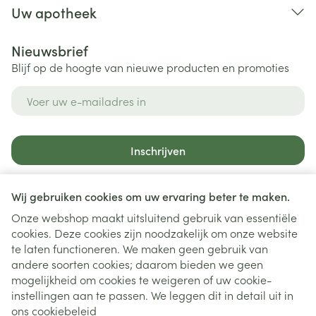
Uw apotheek
Nieuwsbrief
Blijf op de hoogte van nieuwe producten en promoties
E-mail adres
Inschrijven
Door op inschrijven te klikken, schrijft u zich in voor onze
nieuwsbrief en gaat u akkoord met onze
privacy policy
.
Wij gebruiken cookies om uw ervaring beter te maken.
Onze webshop maakt uitsluitend gebruik van essentiële
cookies. Deze cookies zijn noodzakelijk om onze website
te laten functioneren. We maken geen gebruik van
andere soorten cookies; daarom bieden we geen
mogelijkheid om cookies te weigeren of uw cookie-
instellingen aan te passen. We leggen dit in detail uit in
Juridische links
ons
cookiebeleid