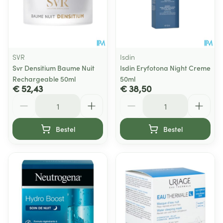
SVR
Isdin
Svr Densitium Baume Nuit
Isdin Eryfotona Night Creme
Rechargeable 50ml
50ml
€ 52,43
€ 38,50
Aantal
Aantal
Bestel
Bestel