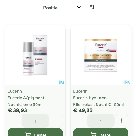
Sorteer op:
Eucerin
Eucerin
Eucerin A/pigment
Eucerin Hyaluron
Nachtcreme 50ml
Filler+elast. Nacht Cr 50ml
€ 39,93
€ 49,36
Aantal
Aantal
Bestel
Bestel