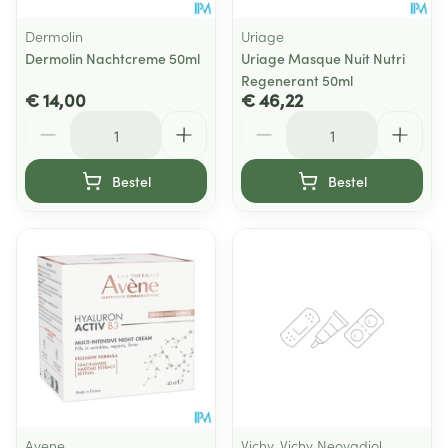
Dermolin
Uriage
Dermolin Nachtcreme 50ml
Uriage Masque Nuit Nutri
Regenerant 50ml
€ 14,00
€ 46,22
Aantal
Aantal
Bestel
Bestel
Avene
Vichy, Vichy Neovadiol