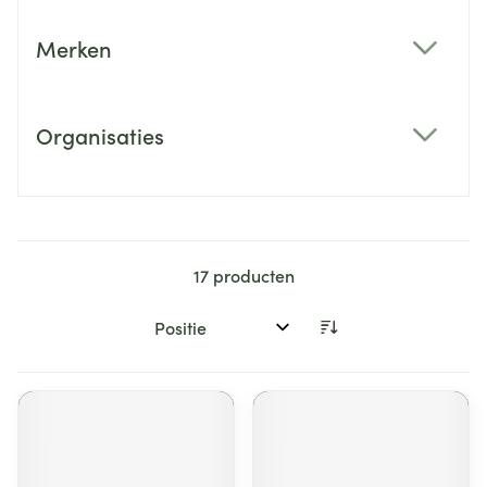
Merken
filter
Organisaties
filter
17
producten
Sorteer op: